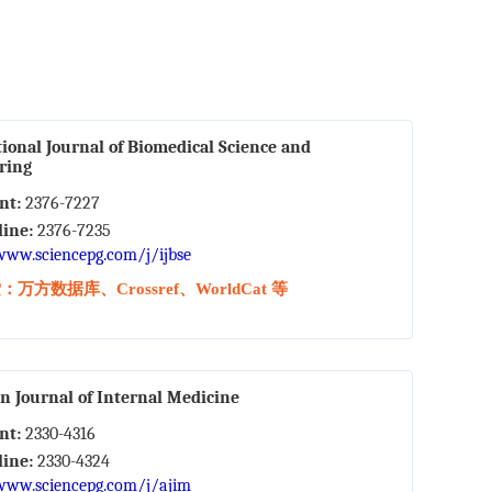
ional Journal of Biomedical Science and
ring
int:
2376-7227
line:
2376-7235
www.sciencepg.com/j/ijbse
万方数据库、Crossref、WorldCat 等
n Journal of Internal Medicine
int:
2330-4316
line:
2330-4324
www.sciencepg.com/j/ajim