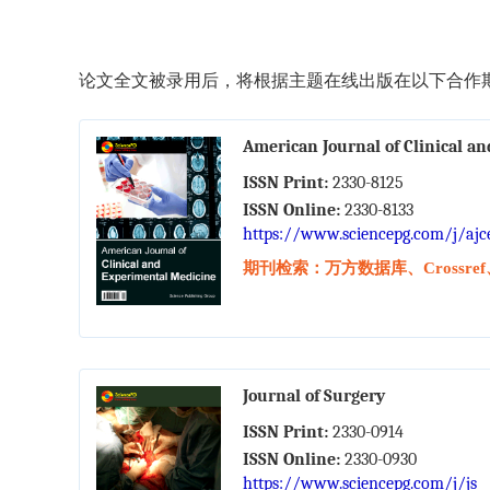
论文全文被录用后，将根据主题在线出版在以下合作期
American Journal of Clinical a
ISSN Print:
2330-8125
ISSN Online:
2330-8133
https://www.sciencepg.com/j/aj
期刊检索：万方数据库、Crossref、W
Journal of Surgery
ISSN Print:
2330-0914
ISSN Online:
2330-0930
https://www.sciencepg.com/j/js