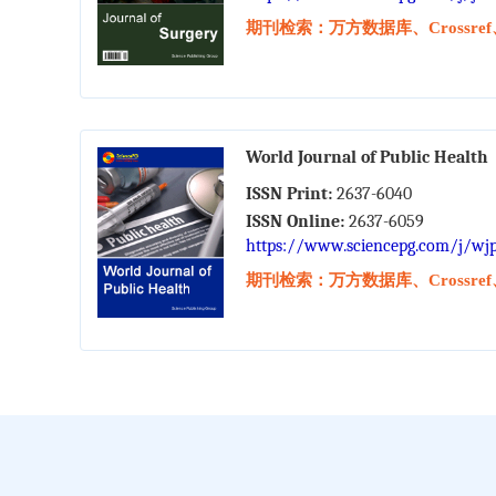
期刊检索：万方数据库、Crossref、W
World Journal of Public Health
ISSN Print:
2637-6040
ISSN Online:
2637-6059
https://www.sciencepg.com/j/wj
期刊检索：万方数据库、Crossref、W