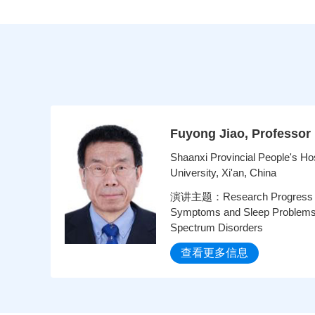
Fuyong Jiao, Professor
Shaanxi Provincial People's Hos
University, Xi'an, China
演讲主题：Research Progress on 
Symptoms and Sleep Problems i
Spectrum Disorders
查看更多信息