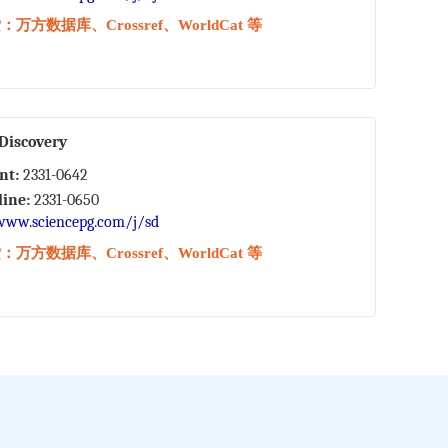
万方数据库、Crossref、WorldCat 等
 Discovery
int:
2331-0642
line:
2331-0650
www.sciencepg.com/j/sd
万方数据库、Crossref、WorldCat 等