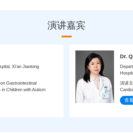
演讲嘉宾
Dr. 
pital, Xi'an Jiaotong
Depart
Hospita
Gastrointestinal
演讲主题：
n Children with Autism
Cardio
查