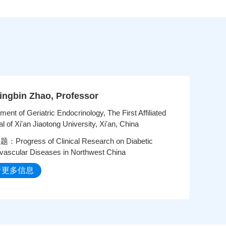
Qingbin Zhao, Professor
ment of Geriatric Endocrinology, The First Affiliated
l of Xi'an Jiaotong University, Xi'an, China
Progress of Clinical Research on Diabetic
vascular Diseases in Northwest China
看更多信息