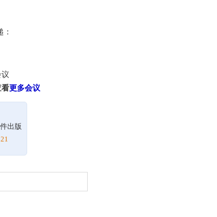
递：
会议
查看
更多会议
件出版
21